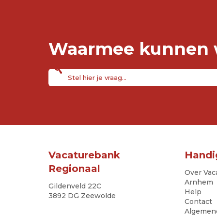
Waarmee kunnen w
Vacaturebank
Handi
Regionaal
Over Vac
Arnhem
Gildenveld 22C
Help
3892 DG Zeewolde
Contact
Algemen