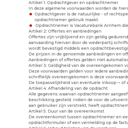
Artikel 1: Opdrachtgever en opdrachtnemer
In deze algemene voorwaarden worden de hiern
Opdrachtgever is de natuurlijke - of recht
opdrachtnemer gebruik maakt.
Opdrachtnemer is Vacaturebank Arnhem die ha
Artikel 2: Offertes en aanbiedingen
Offertes zijn vrijblijvend en zijn geldig gedur
aanvaarding hiervan door de wederpartij schrift
wordt bevestigd middels een opdrachtbevestigin
De prijzen in de genoemde aanbiedingen en offe
Aanbiedingen of offertes gelden niet automati
Artikel 3: Geldigheid van de overeengekomen 
Deze voorwaarden gelden voor iedere aanbiedin
schriftelijk overeengekomen is deze voorwaard
De toepasselijkheid van eventuele inkoop-¬ of
Artikel 4: Afhandeling van de opdracht
Alle gegevens waarvan opdrachtnemer aangeeft d
beschikking gesteld. Indien de voor de uitvoer
aan gebruiker zijn verstrekt, heeft opdrachtne
Artikel 5: Duur van de overeenkomst
De overeenkomst tussen opdrachtnemer en een
opdrachtformulier of een vermelding op de factu