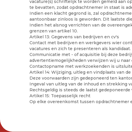
vacature(s) schriftelijk te worden gemeld aan 
te bevatten, zodat opdrachtnemer in staat is ad
Indien een klacht gegrond is, zal opdrachtnem
aantoonbaar zinloos is geworden. Dit laatste di
Indien het alsnog verrichten van de overeengek
grenzen van artikel 10.
Artikel 13: Gegevens van bedrijven en cv's
Contact met bedrijven en werkgevers wier contac
vacatures en zich te presenteren als kandidaat.
Communicatie met - of acquisitie bij deze bedri
advertentiemogelijkheden verwijzen wij u naar
Contactopname met werkzoekenden is uitsluite
Artikel 14: Wijziging, uitleg en vindplaats van 
Deze voorwaarden zijn gedeponeerd ten kanto
Ingeval van uitleg van de inhoud en strekking 
Rechtsgeldig is steeds de laatst gedeponeerde v
Artikel 15: Toepasselijk recht
Op elke overeenkomst tussen opdrachtnemer en