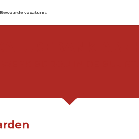
Bewaarde vacatures
CATUREBANK ARN
WERK BIJ JOU IN DE BUURT.
arden