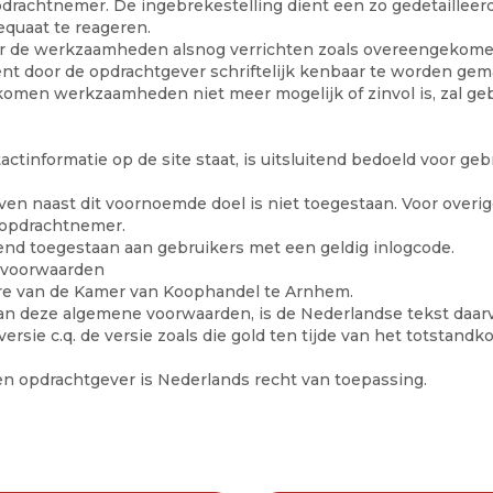
opdrachtnemer. De ingebrekestelling dient een zo gedetaillee
equaat te reageren.
er de werkzaamheden alsnog verrichten zoals overeengekomen,
ent door de opdrachtgever schriftelijk kenbaar te worden gem
omen werkzaamheden niet meer mogelijk of zinvol is, zal gebr
tinformatie op de site staat, is uitsluitend bedoeld voor geb
jven naast dit voornoemde doel is niet toegestaan. Voor overi
 opdrachtnemer.
nd toegestaan aan gebruikers met een geldig inlogcode.
de voorwaarden
re van de Kamer van Koophandel te Arnhem.
van deze algemene voorwaarden, is de Nederlandse tekst daar
ersie c.q. de versie zoals die gold ten tijde van het totstan
 opdrachtgever is Nederlands recht van toepassing.