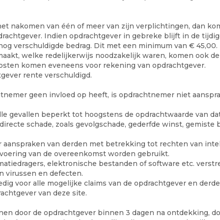
et nakomen van één of meer van zijn verplichtingen, dan kome
achtgever. Indien opdrachtgever in gebreke blijft in de tijdi
 nog verschuldigde bedrag. Dit met een minimum van € 45,00.
akt, welke redelijkerwijs noodzakelijk waren, komen ook de
ekosten komen eveneens voor rekening van opdrachtgever.
gever rente verschuldigd.
nemer geen invloed op heeft, is opdrachtnemer niet aansprakeli
alle gevallen beperkt tot hoogstens de opdrachtwaarde van d
irecte schade, zoals gevolgschade, gederfde winst, gemiste 
 aanspraken van derden met betrekking tot rechten van inte
uitvoering van de overeenkomst worden gebruikt.
tiedragers, elektronische bestanden of software etc. verstre
an virussen en defecten.
dig voor alle mogelijke claims van de opdrachtgever en derden
chtgever van deze site.
en door de opdrachtgever binnen 3 dagen na ontdekking, doch