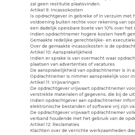
zal geen restitutie plaatsvinden.
Artikel 9: Incassokosten
Is opdrachtgever in gebreke of in verzuim met h
voldoening buiten rechte voor rekening van opdr
een dadelijk opeisbare boete van 10% over het
Indien opdrachtnemer hogere kosten heeft gema
Gemaakte redelijke gerechtelijke- en executi
Over de gemaakte incassokosten is de opdracht
Artikel 10: Aansprakelijkheid
Indien er sprake is van overmacht waar opdracht
plaatsen van advertenties of vacatures
De aansprakelijkheid van opdrachtnemer is in 
Opdrachtnemer is nimmer aansprakelijk voor ind
Artikel 11: Vrijwaringen
De opdrachtgever vrijwaart opdrachtnemer voor
verstrekte materialen of gegevens, die bij de 
Indien opdrachtgever aan opdrachtnemer informa
elektronische bestanden of software vrij zijn v
De opdrachtgever vrijwaart opdrachtnemer volle
verband houdende met het gebruik van de opdra
Artikel 12: Reclamaties
Klachten over de verrichte werkzaamheden dien