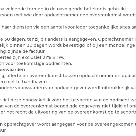
a volgende termen in de navolgende betekenis gebruikt:
spersoon met wie door opdrachtnemer een overeenkomst wordt 
ar diensten via een aantal voor ieder toegankelijke sites aa
ende 30 dagen, tenzij dit anders is aangegeven. Opdrachtnemer 
elijk binnen 30 dagen wordt bevestigd, of bij een mondelinge 
g, zijnde de factuur.
rtes zijn exclusief 21% BTW.
sch voor toekomstige opdrachten.
voorwaarden
g, offerte en overeenkomst tussen opdrachtnemer en opdrachtg
en niet te handhaven.
 andere voorwaarden van opdrachtgever wordt uitdrukkelijk v
at deze noodzakelijk voor het uitvoeren van de opdracht wor
ing van de overeenkomst benodigde gegevens niet tijdig of on
mer het recht de uitvoering van de overeenkomst op te schort
 opdrachtgever wordt aangegaan voor de overeengekomen tij
ur.