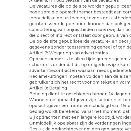
Artikel 6: Inhoud teksten van de vacatures
De vacatures die op de site worden gepublice
hoge zorg die opdrachtnemer besteedt aan corre
inhoudelijke onjuistheden, tevens onjuistheden 
geïnteresseerde personen kunnen dan ook geen r
constatering van onjuistheden raden wij dan o
die direct of indirect ontstaat door gebruik van 
De op de site gepubliceerde vacature- en bedr
gegevens zonder toestemming geheel of ten del
Artikel 7: Weigering van advertenties
Opdrachtnemer is te allen tijde gerechtigd om 
schorten, zonder dat dit op enigerlei wijze ka
advertentiecontracten waaraan reeds gedeeltelij
Reclame-uitingen moeten voldoen aan de eisen
gebruiker zich het recht voor om tekst en vorm v
Artikel 8: Betaling
Betaling dient te geschieden binnen 14 dagen n
Wanneer de opdrachtgever zijn factuur niet bi
opdrachtgever een rente verschuldigd van 1% per
bedrag wordt berekend, vanaf het moment, dat o
Bij opdrachten met een langere looptijd, worde
Onmiddellijk opeisbaar zijn de vorderingen ingev
Besluit de opdrachtgever om een geplaatste vaca