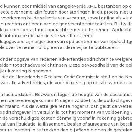
erd kunnen door middel van aangeleverde XML bestanden op 
cte overname, zijn fouten door storingen in dit proces niet 
voorkomen bij de selectie van vacature, zowel online als via d
echten ontlenen aan de gepresenteerde teksten. Bij twijfel 
ok aan om contact met opdrachtnemer op te nemen. Opdrachtn
de informatie die aan de site wordt ontleend.
ijfsgegevens zijn eigendom van opdrachtnemer van opdrachtge
e over te nemen of op een andere wijze te publiceren.
zonder opgave van redenen advertentieopdrachten te weigeren
n leiden tot schadeverplichtingen. Deze bevoegdheid van de g
k uitvoering is gegeven.
 die de Nederlandse Reclame Code Commissie stelt en de N
an alle advertenties, die voor plaatsing op de site worden aan
a factuurdatum. Bezwaren tegen de hoogte van de declaraties 
nnen de overeengekomen 14 dagen voldoet, is de opdrachtgeve
 maand. Als de wettelijke rente hoger is, dan geldt de wettel
pdrachtgever in verzuim is, tot het moment van voldoening v
n de verschuldigde kosten éénmalig vooraf in rekening gebrac
al van liquidatie, faillissement, beslag of surseance van beta
ture (eerder) in te trekken dan bij afloop binnen de gestelde