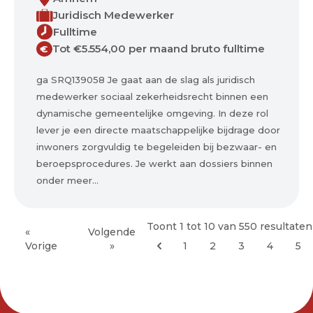
Juridisch Medewerker
Fulltime
Tot €5.554,00 per maand bruto fulltime
€
ga SRQ139058 Je gaat aan de slag als juridisch
medewerker sociaal zekerheidsrecht binnen een
dynamische gemeentelijke omgeving. In deze rol
lever je een directe maatschappelijke bijdrage door
inwoners zorgvuldig te begeleiden bij bezwaar- en
beroepsprocedures. Je werkt aan dossiers binnen
onder meer...
Toont
1
tot
10
van
550
resultaten
«
Volgende
Vorige
»
1
2
3
4
5