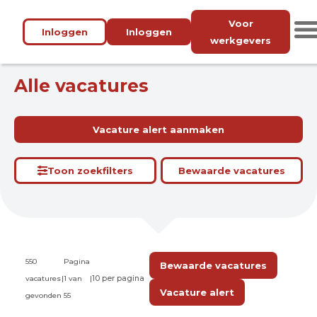
Voor
Inloggen
Inloggen
werkgevers
Alle vacatures
Vacature alert aanmaken
Toon zoekfilters
Bewaarde vacatures
550
Pagina
Bewaarde vacatures
vacatures
|
1 van
|
Vacature alert
gevonden
55